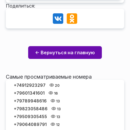
Поделиться:
← Вернуться на главную
Самые просматриваемые номера
+74912923297
20
+79601341601
16
+79789948616
13
+79823058486
13
+79509305455
13
+79064089791
12